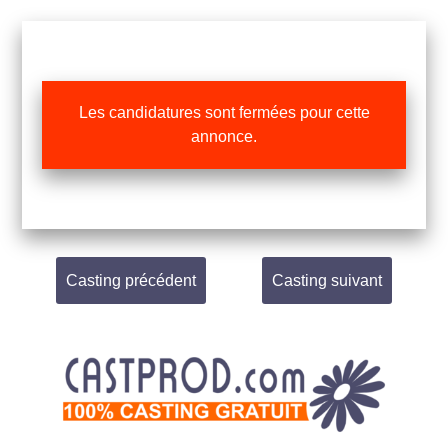
Les candidatures sont fermées pour cette
annonce.
Casting précédent
Casting suivant