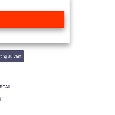
ting suivant
ORTAIL
T