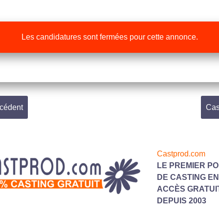
Les candidatures sont fermées pour cette annonce.
écédent
Cas
Castprod.com
LE PREMIER P
DE CASTING
EN
ACC
ÈS GRATUI
DEPUIS 2003