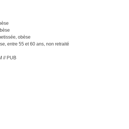
obèse
obèse
metissée, obèse
e, entre 55 et 60 ans, non retraité
M // PUB