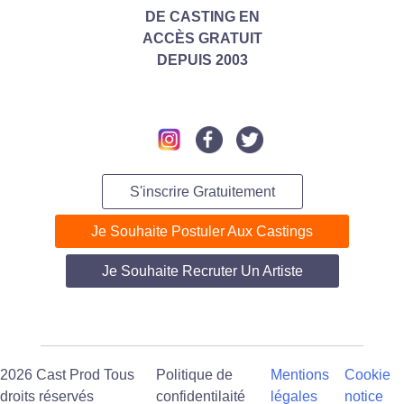
DE CASTING
EN
ACC
ÈS GRATUIT
DEPUIS 2003
S'inscrire Gratuitement
Je Souhaite Postuler Aux Castings
Je Souhaite Recruter Un Artiste
2026 Cast Prod Tous
Politique de
Mentions
Cookie
droits réservés
confidentilaité
légales
notice