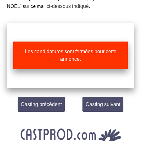
ci-dessous indiqué.
NOËL" sur ce mail
Les candidatures sont fermées pour cette
annonce.
Casting précédent
Casting suivant