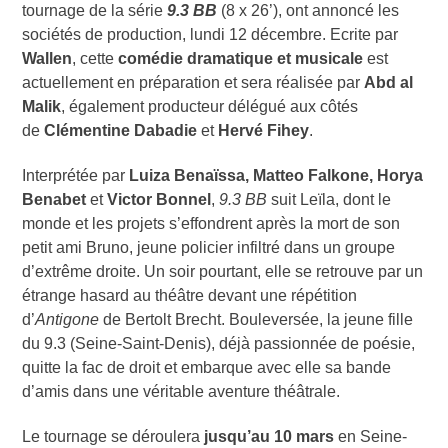
tournage de la série
9.3 BB
(8 x 26’), ont annoncé les
sociétés de production, lundi 12 décembre. Ecrite par
Wallen
, cette
comédie dramatique et musicale
est
actuellement en préparation et sera réalisée par
Abd al
Malik
, également producteur délégué aux côtés
de
Clémentine Dabadie
et
Hervé Fihey
.
Interprétée par
Luiza Benaïssa, Matteo Falkone, Horya
Benabet
et
Victor Bonnel
,
9.3 BB
suit Leïla, dont le
monde et les projets s’effondrent après la mort de son
petit ami Bruno, jeune policier infiltré dans un groupe
d’extrême droite. Un soir pourtant, elle se retrouve par un
étrange hasard au théâtre devant une répétition
d’
Antigone
de Bertolt Brecht. Bouleversée, la jeune fille
du 9.3 (Seine-Saint-Denis), déjà passionnée de poésie,
quitte la fac de droit et embarque avec elle sa bande
d’amis dans une véritable aventure théâtrale.
Le tournage se déroulera
jusqu’au 10 mars
en Seine-