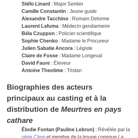
Stéfo Linard
: Major Sentier
Camille Constantin
: Jeune guide
Alexandre Tacchino
: Romain Delorme
Laurent Lafuma
: Médecin gendarmerie
Béla Czuppon
: Policier scientifique
Sophie Chenko
: Madame le Procureur
Julien Sabatie Ancora
: Légiste
Claire de Fosse
: Madame Longeval
David Faure
: Éleveur
Antoine Theotime
: Tristan
Biographies des acteurs
principaux au casting et à la
distribution de
Meurtres en pays
cathare
Élodie Fontan (Pauline Lebrun)
: Révélée par la
série
Clem
et membre de la troupe comique
La