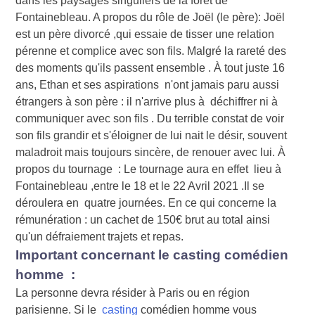
dans les paysages singuliers de la forêt de
Fontainebleau. A propos du rôle de Joël (le père): Joël
est un père divorcé ,qui essaie de tisser une relation
pérenne et complice avec son fils. Malgré la rareté des
des moments qu'ils passent ensemble . À tout juste 16
ans, Ethan et ses aspirations n'ont jamais paru aussi
étrangers à son père : il n'arrive plus à déchiffrer ni à
communiquer avec son fils . Du terrible constat de voir
son fils grandir et s'éloigner de lui nait le désir, souvent
maladroit mais toujours sincère, de renouer avec lui. À
propos du tournage : Le tournage aura en effet lieu à
Fontainebleau ,entre le 18 et le 22 Avril 2021 .Il se
déroulera en quatre journées. En ce qui concerne la
rémunération : un cachet de 150€ brut au total ainsi
qu'un défraiement trajets et repas.
Important concernant le casting comédien
homme :
La personne devra résider à Paris ou en région
parisienne. Si le
casting
comédien homme vous